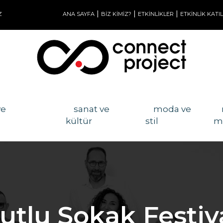
|
|
|
Z
ANA SAYFA
BİZ KİMİZ?
ETKİNLİKLER
ETKİNLİK KATI
ve
sanat ve
moda ve
kültür
stil
m
utlu Sokak Festiva