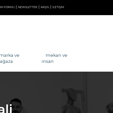
|
|
|
LIM FORMU
NEWSLETTER
ARŞİV
İLETİŞİM
marka ve
mekan ve
ağaza
insan
li