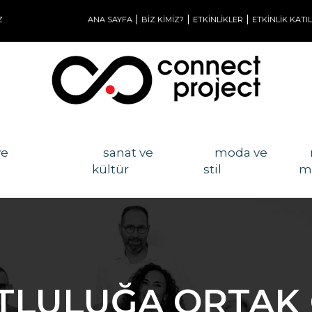
|
|
|
Z
ANA SAYFA
BİZ KİMİZ?
ETKİNLİKLER
ETKİNLİK KATI
ve
sanat ve
moda ve
kültür
stil
m
LULUĞA ORTAK 