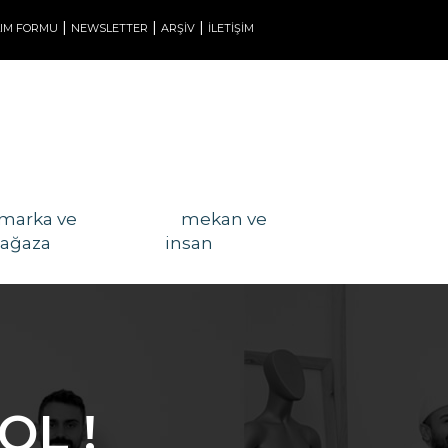
|
|
|
LIM FORMU
NEWSLETTER
ARŞİV
İLETİŞİM
marka ve
mekan ve
ağaza
insan
OL !