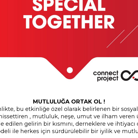
MUTLULUĞA ORTAK OL !
nlikte, bu etkinliğe özel olarak belirlenen bir sosya
 hissettiren , mutluluk, neşe, umut ve ilham veren ür
e edilen gelirin bir kısmını, derneklere ve ihtiyacı 
li ile herkes için sürdürülebilir bir iyilik ve mutl