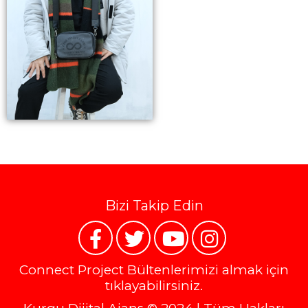
Bizi Takip Edin
Connect Project Bültenlerimizi almak için
tıklayabilirsiniz.